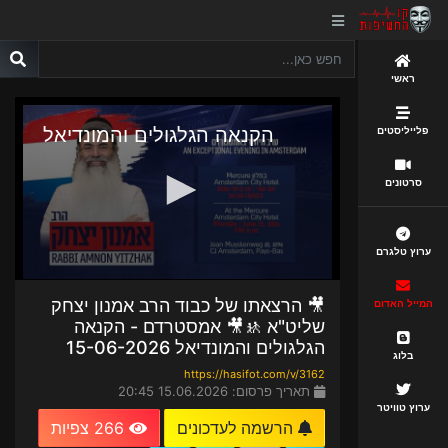
ראשי
פלייליסטים
סרטונים
ערוץ טלגרם
🎥 הרצאתו של כבוד הרב אמנון יצחק
המייל האדום
שליט"א 🚸🎥 אמסטרדם - הקנאה
הגלגולים והמונדיאל 15-06-2026
בלוג
https://hasifot.com/v/3162
תאריך פרסום: 15.06.2026 20:45
ערוץ טוויטר
הרשמה לעדכונים
266 צפיות