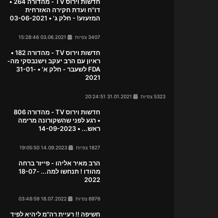
חדשות וירוס TV - מהדורה 264 •
דו"ח ועדת חקירה האזרחית
המזעזע! - חלק ג' • 03-06-2021
3407 צפיות
03.06.2021 15:28:46
חדשות וירוס TV - מהדורה 182 •
ראיון עם הרב יעקב וישנבסקי מה-
FDA לשעבר - חלק א' • 31-01-
2021
5323 צפיות
31.01.2021 20:24:51
חדשות וירוס TV - מהדורה 806
• רגע לפני שהשקורונה מרימה
ראש... • 14-09-2023
1827 צפיות
14.09.2023 19:05:50
הרב מאיר אליהו - פייזר ברחה
מהודו ! תנחשו למה... 18-07-
2022
6976 צפיות
18.07.2022 03:48:59
חשיפה !! רעיית רה"מ ליהיא לפיד