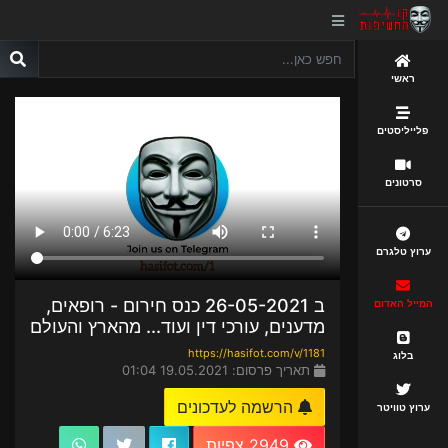
ראשי
פלייליסטים
סרטונים
ערוץ טלגרם
ב 26-05-2021 כנס חירום - רופאים,
המייל האדום
מדענים, עורכי דין ועוד... מהארץ והעולם
https://hasifot.com/v/1181
בלוג
תאריך פרסום: 19.05.2021 01:04
הרשמה לעדכונים
ערוץ טוויטר
2949 צפיות