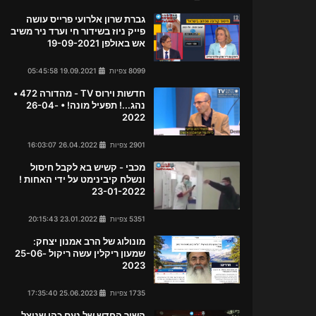
גברת שרון אלרועי פרייס עושה
פייק ניוז בשידור חי וערד ניר משיב
אש באולפן 19-09-2021
8099 צפיות
19.09.2021 05:45:58
חדשות וירוס TV - מהדורה 472 •
נהג...! תפעיל מונה! • 26-04-
2022
2901 צפיות
26.04.2022 16:03:07
מכבי - קשיש בא לקבל חיסול
ונשלח קיבינימט על ידי האחות !
23-01-2022
5351 צפיות
23.01.2022 20:15:43
מונולוג של הרב אמנון יצחק:
שמעון ריקלין עשה ריקול 25-06-
2023
1735 צפיות
25.06.2023 17:35:40
השיר החדש של נעם כהן שניצל