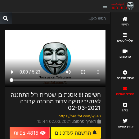
ראשי
פלייליסטים
סרטונים
ערוץ טלגרם
חשיפה !!! אסנת בן שטרית ז"ל התחננה
המייל האדום
לאנטיביוטיקה עדות מחברה קרובה
02-03-2021
בלוג
https://hasifot.com/v/948
תאריך פרסום: 02.03.2021 15:44
ערוץ טוויטר
הרשמה לעדכונים
4815 צפיות