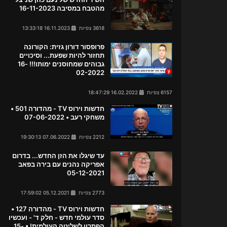
מהטבח במסיבה 16-11-2023
3618 צפיות
16.11.2023 13:33:18
פרופסור דורון גזית: הקורונה
תחזור להיות שפעת... וסיכויים
גבוהים שמחוסנים ימותו!!! 16-
02-2022
6157 צפיות
16.02.2022 18:47:29
חדשות וירוס TV - מהדורה 501 •
משחקי רעב • 07-06-2022
2212 צפיות
07.06.2022 19:30:13
עד שיגלו את הזן החדש... בדרום
אפריקה נהנים עם בירה בפאב
05-12-2021
2773 צפיות
05.12.2021 17:59:02
חדשות וירוס TV - מהדורה 127 •
סדר עולמי חדש - חלק ד' - ועכשיו
הפתרון לשליטה העולמית! • 15-