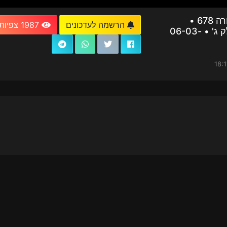
חדשות וירוס TV - מהדורה 678 •
הרשמה לעדכונים
1987 צפיות
פרוייקט: מצב הלם - חלק ג' • 06-03-