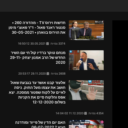
חדשות וירוס TV - מהדורה 260 •
סנטור ראנד פאול - ד"ר פאוצ'י מימן
את הוירוס בוואהן • 30-05-2021
3374 צפיות
30.05.2021 16:50:12
מנחם טוקר ברדיו קול חי עם השיר
החדש של הרב אמנון יצחק 29-11-
2020
2608 צפיות
29.11.2020 20:53:17
אלעזר קבט אושר עד בגבעת שאול
חושב את עצמו מעל החוק. ניסה
לאיים על לקוח שפטור ממסכה. יצא
אפס והלקוח סיים את הקניות
בשלום 12-12-2020
4354 צפיות
11.12.2020 14:04:02
האם יום הדין של פייזר ומודרנה
הגיע ? 06-07-2022