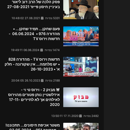
פסק הלכה של הרב דוב ליאור
בעיניין חיסון פייזר 27-08-2021
5331 צפיות
27.08.2021 10:48:02
פעם שחקן... תמיד שחקן... •
מהדורה 976 • 06.06.2024 -
חדשות וירוס TV
1474 צפיות
06.06.2024 19:49:11
חדשות וירוס TV - מהדורה 828
• יש מלחמה... אין שקורונה - חלק
א' • 26-10-2023
2188 צפיות
26.10.2023 20:04:05
🚨 מבזק 2 - וירוס טי וי -
אידלשטיין נותן פטורים מהוירוס
לאילתים אך לא לתיירים 17-11-
2020
2482 צפיות
17.11.2020 13:50:11
משטר אכיפת חיסונים... תתכוננו!
• מהדורה 951 • 02.05.2024 -