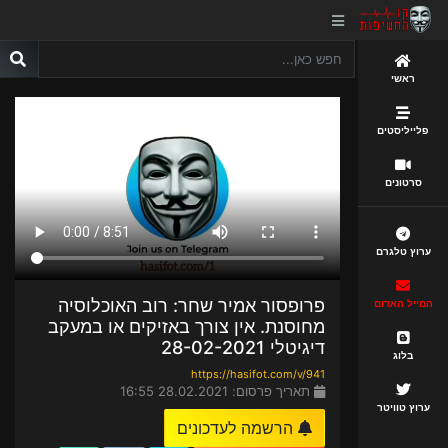
ראשי
פלייליסטים
סרטונים
ערוץ טלגרם
פרופסור אמיר שחר: רוב האוכלוסיה
המייל האדום
מחוסנת. אין צורך באזיקים או במעקב
דיגיטלי 28-02-2021
בלוג
https://hasifot.com/v/941
תאריך פרסום: 28.02.2021 16:55
ערוץ טוויטר
הרשמה לעדכונים