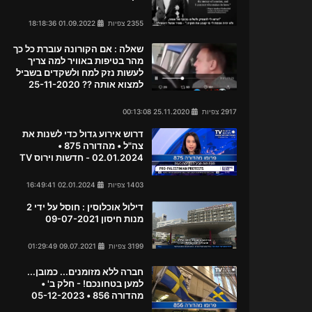
2355 צפיות
01.09.2022 18:18:36
שאלה : אם הקורונה עוברת כל כך
מהר בטיפות באוויר למה צריך
לעשות נזק למח ולשקדים בשביל
למצוא אותה ?? 25-11-2020
2917 צפיות
25.11.2020 00:13:08
דרוש אירוע גדול כדי לשנות את
צה"ל • מהדורה 875 •
02.01.2024 - חדשות וירוס TV
1403 צפיות
02.01.2024 16:49:41
דילול אוכלוסין : חוסל על ידי 2
מנות חיסון 09-07-2021
3199 צפיות
09.07.2021 01:29:49
חברה ללא מזומנים... כמובן...
למען בטחונכם! - חלק ב' •
מהדורה 856 • 05-12-2023