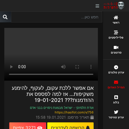
ראשי
פלייליסטים
סרטונים
ערוץ טלגרם
אם אפשר ללכת עקום, לעקוף, להימנע
המייל האדום
משקיפות... אז למה לפספס את
ההזדמנות??? 19-01-2021
בלוג
ועדת הלסינקי - ישראל מבצעת ניסויים בבני אדם
https://hasifot.com/v/756
תאריך פרסום: 19.01.2021 15:58
ערוץ טוויטר
הרשמה לעדכונים
3271 צפיות