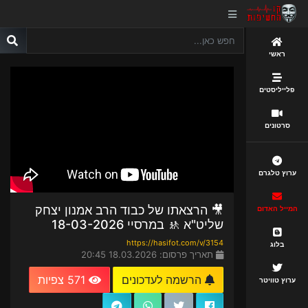
ראשי
פלייליסטים
סרטונים
ערוץ טלגרם
🎥 הרצאתו של כבוד הרב אמנון יצחק
המייל האדום
שליט"א 🚸 במרסיי 18-03-2026
https://hasifot.com/v/3154
בלוג
תאריך פרסום: 18.03.2026 20:45
הרשמה לעדכונים
571 צפיות
ערוץ טוויטר