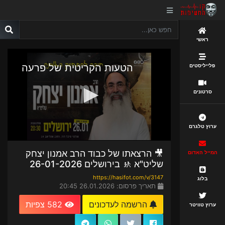
ראשי
פלייליסטים
סרטונים
ערוץ טלגרם
🎥 הרצאתו של כבוד הרב אמנון יצחק
המייל האדום
שליט"א 🚸 בירושלים 26-01-2026
https://hasifot.com/v/3147
בלוג
תאריך פרסום: 26.01.2026 20:45
הרשמה לעדכונים
582 צפיות
ערוץ טוויטר