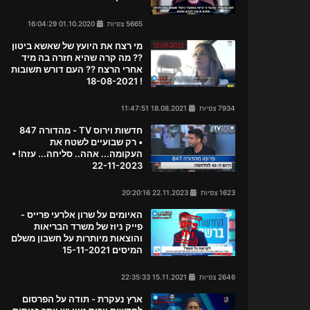
5665 צפיות
01.10.2020 16:04:29
מי רצח את היועץ של שאשא ביטון
?? מה קרה שהיא חזרה בה מיד
אחרי הרצח ?? העם דורש תשובות
! 18-08-2021
7934 צפיות
18.08.2021 11:47:51
חדשות וירוס TV - מהדורה 847
• רק שבועיים לשטח את
העקומה... אהה.. סליחה... עזה! •
22-11-2023
1623 צפיות
22.11.2023 20:20:16
האיומים על שרון אלרעי פרייס -
פייק ניוז של משרד הבריאות
והוצאות מיותרות על חשבון משלם
המיסים 15-11-2021
2646 צפיות
15.11.2021 22:35:33
ארץ נעקרת - תודה על הפרסום