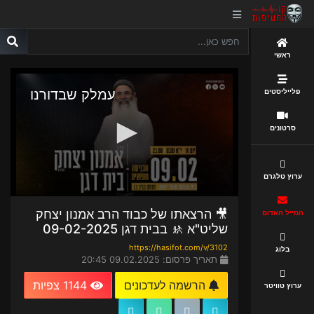
ראשי
פלייליסטים
סרטונים
ערוץ טלגרם
🎥 הרצאתו של כבוד הרב אמנון יצחק
המייל האדום
שליט"א 🚸 בבית דגן 09-02-2025
https://hasifot.com/v/3102
בלוג
תאריך פרסום: 09.02.2025 20:45
הרשמה לעדכונים
1144 צפיות
ערוץ טוויטר