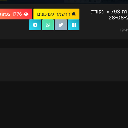
חדשות וירוס TV - מהדורה 793 • נקודת
הרשמה לעדכונים
1776 צפיות