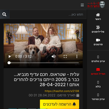
ראשי
פלייליסטים
סרטונים
ערוץ טלגרם
עלית - שטראוס. חכם עדיף מנביא...
המייל האדום
כבר ב 2005 הייתם צריכים להחרים
אותם ! 28-04-2022
בלוג
https://hasifot.com/v/2138
תאריך פרסום: 28.04.2022 00:31
ערוץ טוויטר
הרשמה לעדכונים