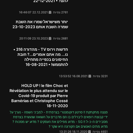
להם? • 22-12-2021
2761 צפיות
22.12.2021 16:46:07
יותר משישראל שמרו את השבת
שמרה השבת אותם 23-10-2023
2681 צפיות
23.10.2023 20:11:09
חדשות וירוס TV - מהדורה 316 •
נו... מה אתם אומרים...? חובת
החיסונים בכפייה מתחילה
להתממש! • 16-08-2021
3231 צפיות
16.08.2021 13:53:52
HOLD UP ! le film Choc et
Révélation le plus attendu sur le
Covid-19 produit par Pierre
Barnérias et Christophe Cossé
18-11-2020
פצצה מתקתקת !! סרטון דוקומנטרי בצרפתית - למביני השפה - נערך על
ידי קבוצת רופאים ליברלים בו הם מדברים על השואה שנעשית בצרפת
מסבירים ה-כ-ל !! 5G - מדוע מפילים את העסקים ? מדוע יש מסכות ?
מדוע מתים האנשים אם הקורונה היא שקר ?
4651 צפיות
18.11.2020 13:31:26