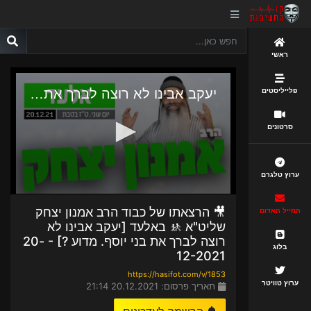
ראשי
פלייליסטים
סרטונים
ערוץ טלגרם
🎥 הרצאתו של כבוד הרב אמנון יצחק
המייל האדום
שליט"א 🚸 באלעד [יעקב אבינו לא
רוצה לברך את בני יוסף. מדוע ?] - 20-
בלוג
12-2021
https://hasifot.com/v/1853
ערוץ טוויטר
תאריך פרסום: 20.12.2021 21:14