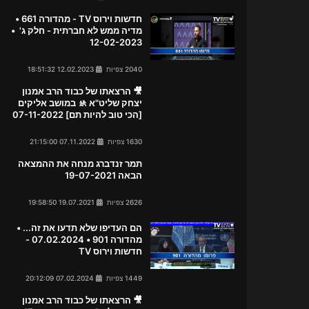
חדשות וירוס TV - מהדורה 661 •
מדיה ממש לא חברתית - חלק ג' •
12-02-2023
2040 צפיות
12.02.2023 18:51:32
🎥 הרצאתו של כבוד הרב אמנון
יצחק שליט"א 🚸 במושב אליקים
[הכי טוב להיות תם] 07-11-2022
1630 צפיות
07.11.2022 21:15:00
תמר זנדברג מנחה את ההמצאה
הבאה 19-07-2021
2626 צפיות
19.07.2021 19:58:50
הם העדיפו שלא תדעו את זה... •
מהדורה 901 • 07.02.2024 -
חדשות וירוס TV
1449 צפיות
07.02.2024 20:12:09
🎥 הרצאתו של כבוד הרב אמנון