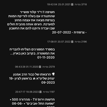
3718 צפיות
25.01.2021 19:42:04
חשיפה !! ד"ר קלוד פושייר
שהתנגדה עם בעלה לזריקת המוות
בצרפת מצאה את עצמה מחוץ
למערכת. העיפו אותה מהבית חולים
שבו עבדה ורוקנו להם את החשבון
- צרפתית - 20-07-2022
2196 צפיות
20.07.2022 17:08:01
בספרד המפגינים הצליחו להבריח
את המשטרה. בקרוב כאן בארץ...
01-11-2020
2579 צפיות
01.11.2020 06:43:26
🎥 הרצאתו של כבוד הרב אמנון
יצחק שליט"א 🚸 בראשון לציון 19-
09-2023
1197 צפיות
19.09.2023 20:47:17
חדשות וירוס TV - מהדורה 500 •
"שפעת התל-אביבים" • 06-06-