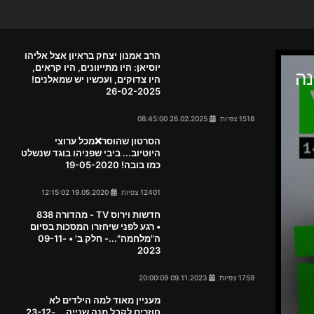
הרב אמנון יצחק בראיון אצל אליהו
יוסיאן: היו מתייוונים, היו קראים,
היו צדוקים, ועכשיו יש שמאלנים!
26-02-2025
1518 צפיות
26.02.2025 08:45:00
הסרטון שהוסר❌מכל ערוצי
היוטיוב... ביבי שפניהו בוגד שנשלט
כמו בובה! 19-05-2020
12401 צפיות
19.05.2020 12:15:02
חדשות וירוס TV - מהדורה 838
• רגע לפני שיחזרו המסכות בסיום
ה"מלחמה"...- חלק ב' • 09-11-
2023
1759 צפיות
09.11.2023 20:00:09
מעניין מאוד למה הילדים לא
חוזרים לקבל מנה שנייה... 23-12-