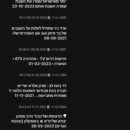
יותר משישראל שמרו את השבת
שמרה השבת אותם 23-10-2023
2681 צפיות
23.10.2023 20:11:09
ערד ניר מתחיל לעלות על העצבים
של בר סימן טוב עם האמירות שלו
08-09-2021
8587 צפיות
06.09.2021 16:36:21
חדשות וירוס TV - מהדורה 675 •
המערה • 01-03-2023
1985 צפיות
01.03.2023 19:11:59
דר בועז לב : שרון אלרעי פרייס
חברה בכת מכחישי תופעות הלואי !!
מפחדת מתביעות... 11-11-2021
5594 צפיות
11.11.2021 10:43:43
🎥 הרצאתו של כבוד הרב אמנון
יצחק שליט"א 🚸 באשקלון [אהבת
הגרים] 28-05-2023