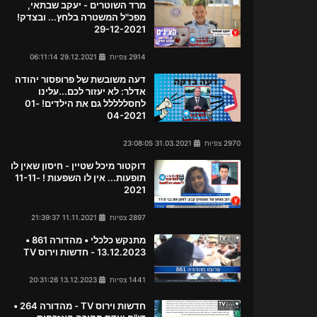
מרד השוטרים - יעקב שבתאי,
מפכ"ל המשטרה בלחץ... ובצדק!
29-12-2021
2914 צפיות
29.12.2021 06:11:14
דעה משובשת של פרופסור יהודה
אדלר: לא יעזור לכם...עלינו
לחסללללל גם את הילדים! 01-
04-2021
2970 צפיות
31.03.2021 23:08:05
דוקטור מיכל שטיין - חיסון שאין לו
תופעות... אין לו השפעות ! 11-11-
2021
2897 צפיות
11.11.2021 21:39:37
מתנקש כלכלי • מהדורה 861 •
13.12.2023 - חדשות וירוס TV
1441 צפיות
13.12.2023 20:31:26
חדשות וירוס TV - מהדורה 264 •