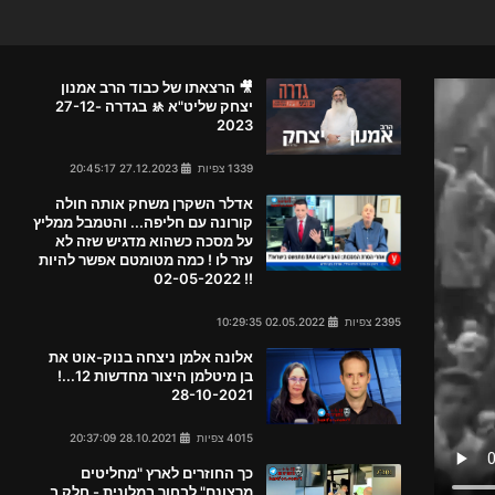
🎥 הרצאתו של כבוד הרב אמנון
יצחק שליט"א 🚸 בגדרה 27-12-
2023
1339 צפיות
27.12.2023 20:45:17
אדלר השקרן משחק אותה חולה
קורונה עם חליפה... והטמבל ממליץ
על מסכה כשהוא מדגיש שזה לא
עזר לו ! כמה מטומטם אפשר להיות
!! 02-05-2022
2395 צפיות
02.05.2022 10:29:35
אלונה אלמן ניצחה בנוק-אוט את
בן מיטלמן היצור מחדשות 12...!
28-10-2021
4015 צפיות
28.10.2021 20:37:09
כך החוזרים לארץ "מחליטים
מרצונם" לבחור במלונית - חלק ב