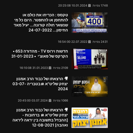
1748 צפיות
10.01.2024 20:25:08
טקסס : הכריחו את כולם או
להתחסן או להתפטר. היום כל מי
שנשאר חולה קורונה... יעיל מאד
החיסון... 24-07-2022
2431 צפיות
22.07.2022 16:54:00
חדשות וירוס TV - מהדורה 653 •
הקרקס של פאוצ'י • 31-01-2023
2109 צפיות
31.01.2023 16:10:08
🎥 הרצאתו של כבוד הרב אמנון
יצחק שליט"א 🚸בטבריה 03-07-
2024
1066 צפיות
03.07.2024 20:45:00
🎥 הרצאתו של כבוד הרב אמנון
יצחק שליט"א 🚸 ברחובות -
[ההבדל בתשובה בין יראה ליראה
ואהבה] 12-08-2021