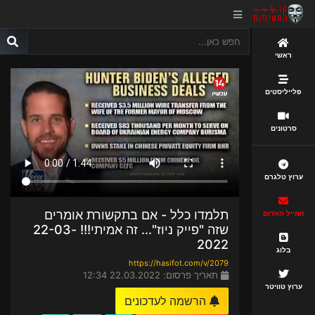
ראשי
פלייליסטים
סרטונים
ערוץ טלגרם
תלמדו כלל - אם בתקשורת אומרים
המייל האדום
שזה "פייק ניוז"... זה אמיתי!!! 22-03-
2022
בלוג
https://hasifot.com/v/2079
תאריך פרסום: 22.03.2022 12:34
ערוץ טוויטר
הרשמה לעדכונים