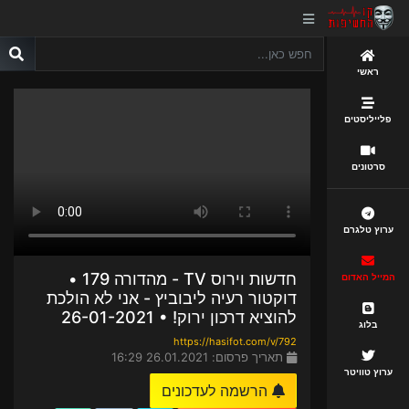
ראשי
פלייליסטים
סרטונים
ערוץ טלגרם
חדשות וירוס TV - מהדורה 179 •
המייל האדום
דוקטור רעיה ליבוביץ - אני לא הולכת
להוציא דרכון ירוק! • 26-01-2021
בלוג
https://hasifot.com/v/792
תאריך פרסום: 26.01.2021 16:29
ערוץ טוויטר
הרשמה לעדכונים