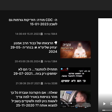
ה- CDC מודה: הזריקות גורמות גם
לשבץ 15-01-2023
1844 צפיות
15.01.2023 14:00:49
🎥 הרצאתו של כבוד הרב אמנון
יצחק שליט"א 🚸 בנהריה 29-05-
2024
1384 צפיות
29.05.2024 20:45:00
תתחילו להתנגד... כי הם לא
יסתפקו רק בזה...29-07-2021
3336 צפיות
29.07.2021 21:39:39
שאלה : אם הקורונה עוברת כל כך
מהר בטיפות באוויר למה צריך
לעשות נזק למח ולשקדים בשביל
למצוא אותה ?? 25-11-2020