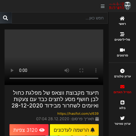
ראשי
פלייליסטים
סרטונים
ערוץ טלגרם
תיעוד מקבוצת ווצאפ של מפלגת כחול
המייל האדום
לבן חושף מסע לחצים כבד עם צעקות
ואיומים לשחרור מבידוד 28-12-2020
בלוג
https://hasifot.com/v/639
תאריך פרסום: 28.12.2020 07:04
ערוץ טוויטר
הרשמה לעדכונים
3120 צפיות