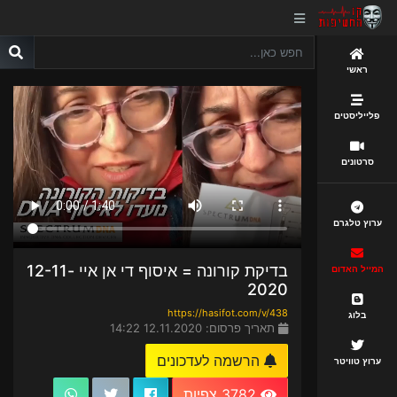
ראשי
פלייליסטים
סרטונים
ערוץ טלגרם
בדיקת קורונה = איסוף די אן איי 12-11-
המייל האדום
2020
https://hasifot.com/v/438
בלוג
תאריך פרסום: 12.11.2020 14:22
הרשמה לעדכונים
ערוץ טוויטר
3782 צפיות