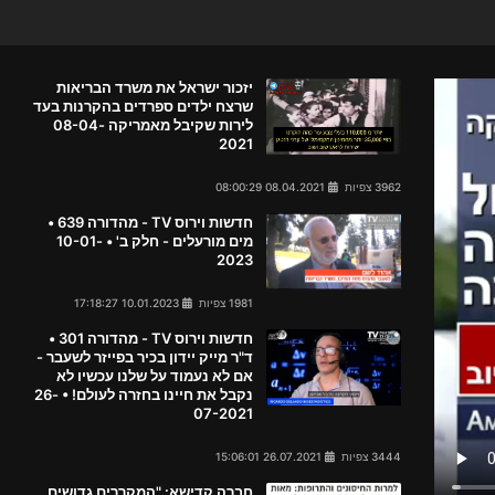
יזכור ישראל את משרד הבריאות
שרצח ילדים ספרדים בהקרנות בעד
לירות שקיבל מאמריקה 08-04-
2021
3962 צפיות
08.04.2021 08:00:29
חדשות וירוס TV - מהדורה 639 •
מים מורעלים - חלק ב' • 10-01-
2023
1981 צפיות
10.01.2023 17:18:27
חדשות וירוס TV - מהדורה 301 •
ד"ר מייק יידון בכיר בפייזר לשעבר -
אם לא נעמוד על שלנו עכשיו לא
נקבל את חיינו בחזרה לעולם! • 26-
07-2021
3444 צפיות
26.07.2021 15:06:01
חברה קדישא: "המקררים גדושים