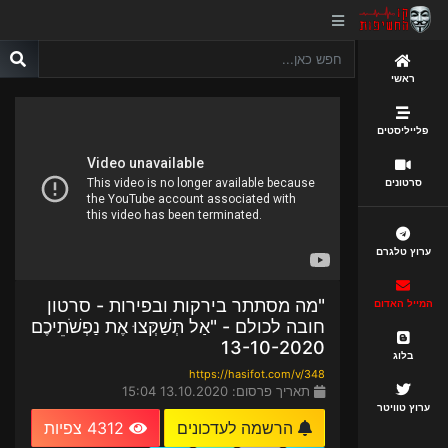
ראשי
פלייליסטים
סרטונים
ערוץ טלגרם
"מה מסתתר בירקות ובפירות - סרטון
המייל האדום
חובה לכולם - "אַל תְּשַׁקְּצוּ אֶת נַפְשֹׁתֵיכֶם
13-10-2020
בלוג
https://hasifot.com/v/348
תאריך פרסום: 13.10.2020 15:04
ערוץ טוויטר
הרשמה לעדכונים
4312 צפיות