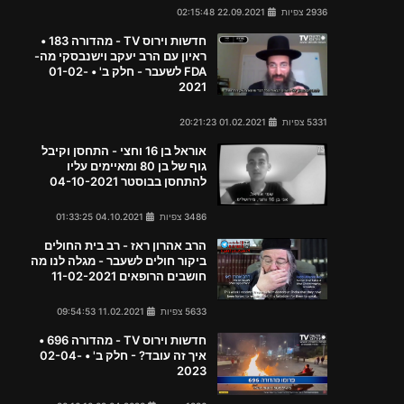
2936 צפיות
22.09.2021 02:15:48
חדשות וירוס TV - מהדורה 183 •
ראיון עם הרב יעקב וישנבסקי מה-
FDA לשעבר - חלק ב' • 01-02-
2021
5331 צפיות
01.02.2021 20:21:23
אוראל בן 16 וחצי - התחסן וקיבל
גוף של בן 80 ומאיימים עליו
להתחסן בבוסטר 04-10-2021
3486 צפיות
04.10.2021 01:33:25
הרב אהרון ראז - רב בית החולים
ביקור חולים לשעבר - מגלה לנו מה
חושבים הרופאים 11-02-2021
5633 צפיות
11.02.2021 09:54:53
חדשות וירוס TV - מהדורה 696 •
איך זה עובד? - חלק ב' • 02-04-
2023