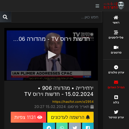
ראשי
פלייליסטים
סרטונים
ערוץ טלגרם
ירחירייה • מהדורה 906 •
המייל האדום
15.02.2024 - חדשות וירוס TV
https://hasifot.com/v/2954
בלוג
תאריך פרסום: 15.02.2024 20:27
הרשמה לעדכונים
1131 צפיות
ערוץ טוויטר