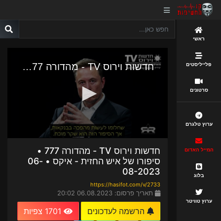
ראשי
פלייליסטים
סרטונים
ערוץ טלגרם
חדשות וירוס TV - מהדורה 777 •
המייל האדום
סיפורו של איש החזית - איקס • 06-
08-2023
בלוג
https://hasifot.com/v/2733
תאריך פרסום: 06.08.2023 20:02
ערוץ טוויטר
הרשמה לעדכונים
1701 צפיות