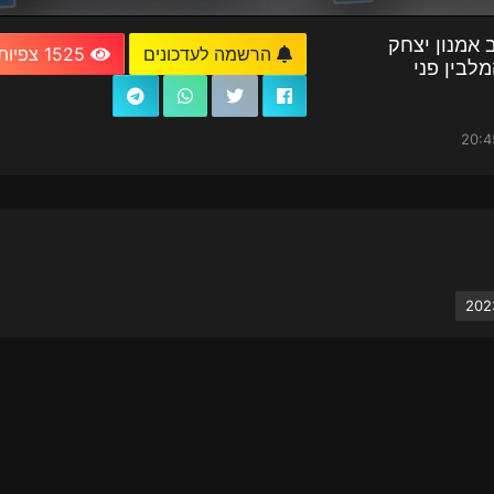
🎥 הרצאתו ש
1525 צפיות
הרשמה לעדכונים
שליט"א 