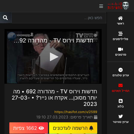
ראשי
פלייליסטים
סרטונים
ערוץ טלגרם
חדשות וירוס TV - מהדורה 692 • מה
המייל האדום
יותר מסוכן... אקדח או נייר? • 27-03-
2023
בלוג
https://hasifot.com/v/2599
תאריך פרסום: 27.03.2023 19:10
ערוץ טוויטר
הרשמה לעדכונים
1662 צפיות