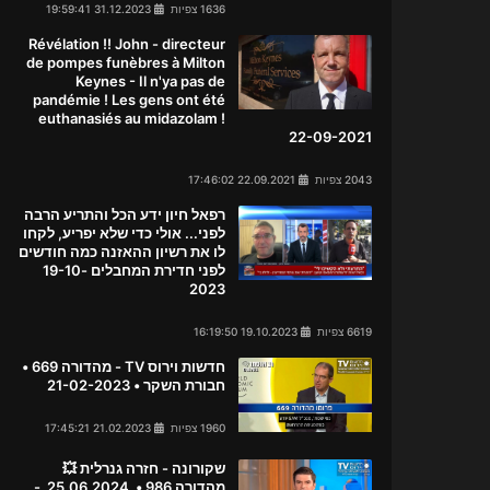
1636 צפיות
31.12.2023 19:59:41
Révélation !! John - directeur
de pompes funèbres à Milton
Keynes - Il n'ya pas de
pandémie ! Les gens ont été
euthanasiés au midazolam !
22-09-2021
2043 צפיות
22.09.2021 17:46:02
רפאל חיון ידע הכל והתריע הרבה
לפני... אולי כדי שלא יפריע, לקחו
לו את רשיון ההאזנה כמה חודשים
לפני חדירת המחבלים 19-10-
2023
6619 צפיות
19.10.2023 16:19:50
חדשות וירוס TV - מהדורה 669 •
חבורת השקר • 21-02-2023
1960 צפיות
21.02.2023 17:45:21
שקורונה - חזרה גנרלית 💥
מהדורה 986 • 25.06.2024 -