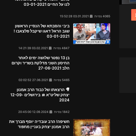
לנו על החיים 03-01-2021
4065 צפיות
03.01.2021 15:52:28
ביבי והסבתא של הנסיין הראשון
שגב הראל דאגו שיקבל פלצאבו !
03-01-2021
4847 צפיות
03.02.2021 14:21:39
בן 13 נפטר שלושה ימים לאחר
החיסון השני מדלקת בשריר וקרום
הלב 27-06-2021
5465 צפיות
27.06.2021 02:02:52
🎥 הרצאתו של כבוד הרב אמנון
יצחק שליט"א 🚸 בירושלים 12-09-
2024
1842 צפיות
12.09.2024 20:45:00
חשיפה! הרב עובדיה יוסף מברך את
הרב אמנון יצחק בעניין מחפוד