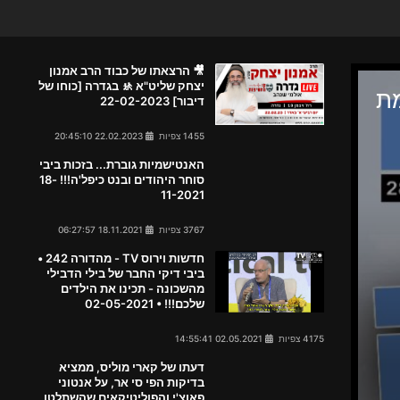
🎥 הרצאתו של כבוד הרב אמנון
יצחק שליט"א 🚸 בגדרה [כוחו של
דיבור] 22-02-2023
1455 צפיות
22.02.2023 20:45:10
האנטישמיות גוברת... בזכות ביבי
סוחר היהודים ובנט כיפל'ה!!! 18-
11-2021
3767 צפיות
18.11.2021 06:27:57
חדשות וירוס TV - מהדורה 242 •
ביבי דיקי החבר של בילי הדבילי
מהשכונה - תכינו את הילדים
שלכם!!! • 02-05-2021
4175 צפיות
02.05.2021 14:55:41
דעתו של קארי מוליס, ממציא
בדיקות הפי סי אר, על אנטוני
פאוצ'י והפוליטיקאים שהשתלטו