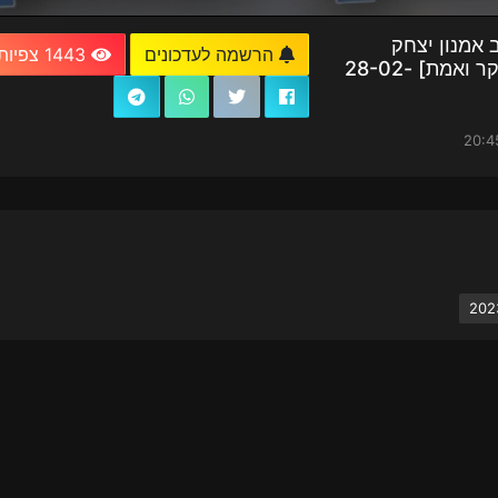
 אמנון יצחק
הרשמה לעדכונים
1443 צפיות
שליט"א 🚸 באלישיב [שקר ואמת] 28-02-