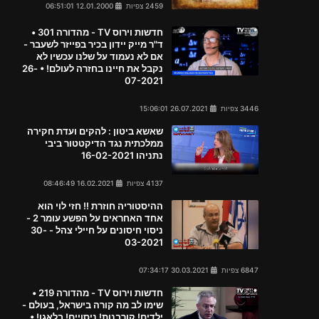
2459 צפיות
12.01.2000 06:51:01
חדשות וירוס TV - מהדורה 301 •
ד"ר מייק יידון בכיר בפייזר לשעבר -
אם לא נעמוד על שלנו עכשיו לא
נקבל את חיינו בחזרה לעולם! • 26-
07-2021
3446 צפיות
26.07.2021 15:06:01
שאשא ביטון : להקים ועדת חקירה
ממלכתית נגד הדיקטטור ביבי
נתניהו 16-02-2021
4137 צפיות
16.02.2021 08:46:49
ההיסטוריה חוזרת !! חזי לוי הוא
אחד האחראים על הפשע עומר 2 -
ניסוי חיסונים על חיילי צהל - 30-
03-2021
6847 צפיות
30.03.2021 07:34:17
חדשות וירוס TV - מהדורה 219 •
שימו לב מה קורה בישראל, בעולם -
ילדים! קורבנות! ניסויים! בלאגן! •