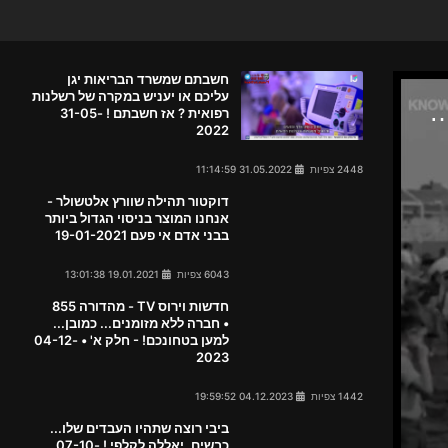
חשבתם שמשרד הבריאות יגן
עליכם או יעניש במקרה של רשלנות
רפואית ? אז חשבתם ! 31-05-
2022
2448 צפיות
31.05.2022 11:14:59
דוקטור תהילה שוורץ אלטשולר -
אנחנו המוצר בניסוי הגדול ביותר
בבני אדם אי פעם 19-01-2021
6043 צפיות
19.01.2021 13:01:38
חדשות וירוס TV - מהדורה 855
• חברה ללא מזומנים... כמובן...
למען בטחונכם! - חלק א' • 04-12-
2023
1442 צפיות
04.12.2023 19:59:52
ביבי רוצה שתהיו העבדים שלו...
כבשים, יאללה לקלפי ! 07-10-