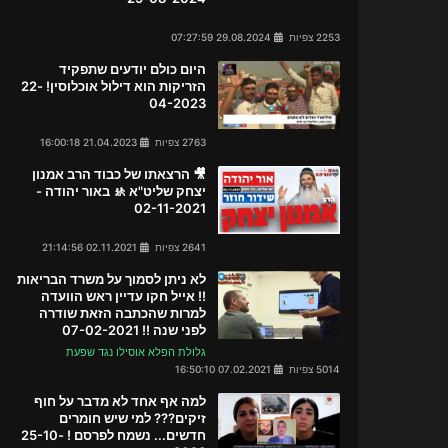
2253 צפיות
29.08.2024 07:27:59
היום כולם יודעים שתפקיד
הזריקות הוא דילול אוכלוסין! 22-
04-2023
2763 צפיות
21.04.2023 16:00:18
🎥 הרצאתו של כבוד הרב אמנון
יצחק שליט"א 🚸 באור יהודה -
02-11-2021
2641 צפיות
02.11.2021 21:14:56
לא ניתן לסמוך על משרד הבריאות
!! אייל חקו עדיין ראש הוועדה
למרות שהכתבה הזאת שודרה
לפני שנה !! 07-02-2021
גלולת הפלא אוסילו נגד שפעת
5014 צפיות
07.02.2021 16:50:10
למה אף אחד לא מדבר על חוף
זיקים??? למי שיש חומרים
חדשים... נשמח לפרסם ! 25-10-