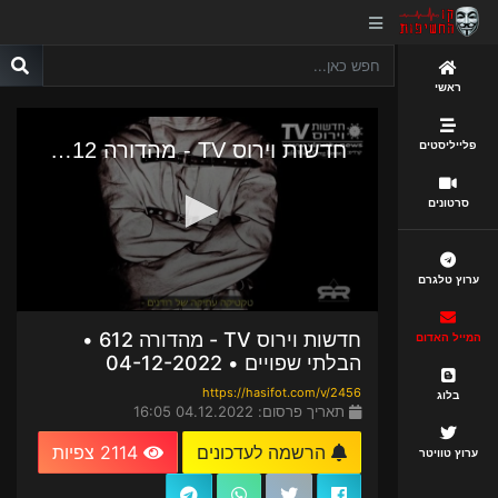
ראשי
פלייליסטים
סרטונים
ערוץ טלגרם
חדשות וירוס TV - מהדורה 612 •
המייל האדום
הבלתי שפויים • 04-12-2022
https://hasifot.com/v/2456
בלוג
תאריך פרסום: 04.12.2022 16:05
הרשמה לעדכונים
2114 צפיות
ערוץ טוויטר