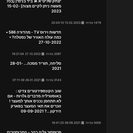
יצחק שליט"א 🚸 ביד בנימין [בכל
מעשה ניתן לקיים מצוה] 15-02-
2023
1479 צפיות
15.02.2023 20:45:10
חדשות וירוס TV - מהדורה 586 •
כמה עולה האוויר של נסטלה? •
27-10-2022
2097 צפיות
27.10.2022 16:21:04
סליחה, תוריד מסכה... 28-01-
2021
3143 צפיות
28.01.2021 07:11:39
שוב הקונספירטורים צדקו :
באוסטרליה מדברים גלויות - אם
לא תתחסן נכניס אותך למעצר !
זוכרים את תאי המעצר בפארק
הירקון...? 09-09-2021
5005 צפיות
09.09.2021 16:41:25
פרופסור גליה רהב - המבוסטרים