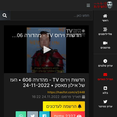
ראשי
פלייליסטים
סרטונים
ערוץ טלגרם
חדשות וירוס TV - מהדורה 606 • העז
המייל האדום
של אילון מאסק • 24-11-2022
https://hasifot.com/v/2448
בלוג
תאריך פרסום: 24.11.2022 16:22
הרשמה לעדכונים
ערוץ טוויטר
2327 צפיות