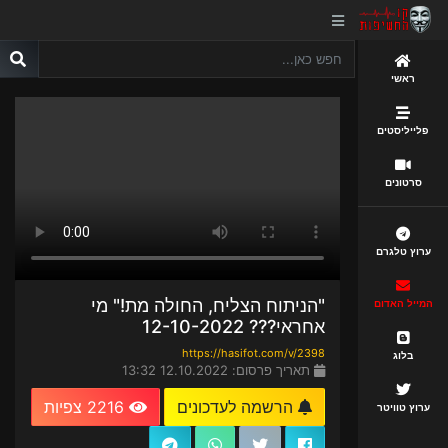
ראשי
פלייליסטים
סרטונים
ערוץ טלגרם
"הניתוח הצליח, החולה מת!" מי
המייל האדום
אחראי??? 12-10-2022
https://hasifot.com/v/2398
בלוג
תאריך פרסום: 12.10.2022 13:32
הרשמה לעדכונים
2216 צפיות
ערוץ טוויטר