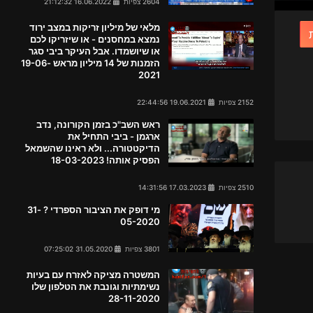
2604 צפיות
16.06.2022 21:12:32
מלאי של מיליון זריקות במצב ירוד
נמצא במחסנים - או שיזריקו לכם
או שיושמדו. אבל העיקר ביבי סגר
הזמנות של 14 מיליון מראש 19-06-
2021
2152 צפיות
19.06.2021 22:44:56
ראש השב"כ בזמן הקורונה, נדב
ארגמן - ביבי התחיל את
הדיקטטורה... ולא ראינו שהשמאל
הפסיק אותה! 18-03-2023
2510 צפיות
17.03.2023 14:31:56
מי דופק את הציבור הספרדי ? 31-
05-2020
3801 צפיות
31.05.2020 07:25:02
המשטרה מציקה לאזרח עם בעיות
נשימתיות וגונבת את הטלפון שלו
28-11-2020