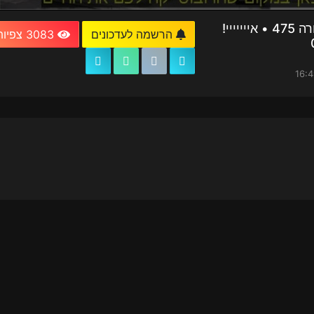
חדשות וירוס TV - מהדורה 475 • אייייייי!
הרשמה לעדכונים
3083 צפיות