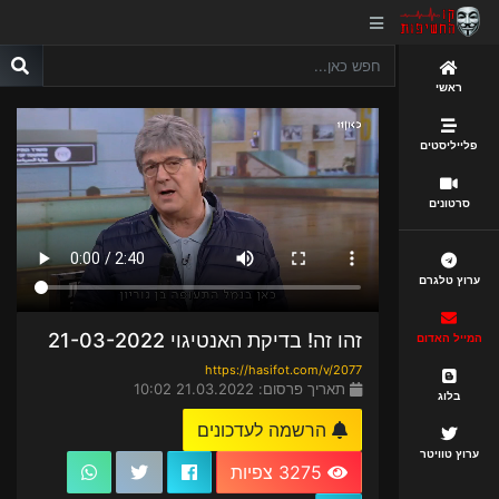
ראשי
פלייליסטים
סרטונים
ערוץ טלגרם
זהו זה! בדיקת האנטיגוי 21-03-2022
המייל האדום
https://hasifot.com/v/2077
תאריך פרסום: 21.03.2022 10:02
בלוג
הרשמה לעדכונים
ערוץ טוויטר
3275 צפיות