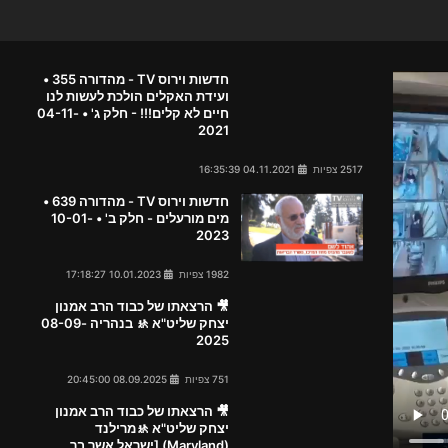
חדשות וירוס TV - מהדורה 355 •
ועידת האקלים הולכת לעשות לנו
חיים לא קלים!!! - חלק ג' • 04-11-
2021
2517 צפיות
04.11.2021 16:35:39
חדשות וירוס TV - מהדורה 639 •
מים מורעלים - חלק ב' • 10-01-
2023
1982 צפיות
10.01.2023 17:18:27
🎥 הרצאתו של כבוד הרב אמנון
יצחק שליט"א 🚸 בנהריה 08-09-
2025
751 צפיות
08.09.2025 20:45:00
🎥 הרצאתו של כבוד הרב אמנון
יצחק שליט"א 🚸מרילנד
(Maryland) [ישראל אשר בך