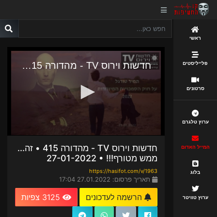
ראשי
פלייליסטים
סרטונים
ערוץ טלגרם
חדשות וירוס TV - מהדורה 415 • זה...
המייל האדום
ממש מטורף!!! • 27-01-2022
https://hasifot.com/v/1963
בלוג
תאריך פרסום: 27.01.2022 17:04
הרשמה לעדכונים
3125 צפיות
ערוץ טוויטר