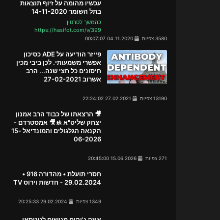
עכשיו מהומה על זיוף תוצאות
בתל השומר 14-11-2020
כהמשך לסרטון
https://hasifot.com/v/399
3580 צפיות
04.11.2020 00:07:07
פייזר הודיעה על ADE כסיכון
אפשרי משמעותי. לכן ביבי מכין
חיסונים כל חצי שנה... הרב
אשרוב 27-02-2021
13190 צפיות
27.02.2021 22:24:02
🎥 הרצאתו של כבוד הרב אמנון
יצחק שליט"א 🚸🎥 אמסטרדם -
הקנאה הגלגולים והמונדיאל 15-
06-2026
271 צפיות
15.06.2026 20:45:00
חסרי תועלת • מהדורה 916 •
29.02.2024 - חדשות וירוס TV
1349 צפיות
29.02.2024 20:25:33
איזה ג'וקים מגישים לטניסאי