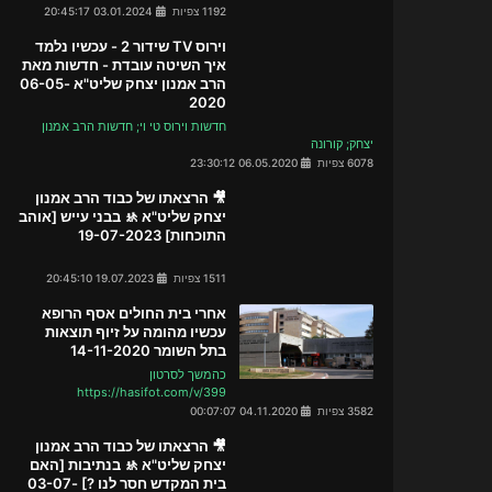
1192 צפיות
03.01.2024 20:45:17
וירוס TV שידור 2 - עכשיו נלמד
איך השיטה עובדת - חדשות מאת
הרב אמנון יצחק שליט"א 06-05-
2020
חדשות וירוס טי וי; חדשות הרב אמנון
יצחק; קורונה
6078 צפיות
06.05.2020 23:30:12
🎥 הרצאתו של כבוד הרב אמנון
יצחק שליט"א 🚸 בבני עייש [אוהב
התוכחות] 19-07-2023
1511 צפיות
19.07.2023 20:45:10
אחרי בית החולים אסף הרופא
עכשיו מהומה על זיוף תוצאות
בתל השומר 14-11-2020
כהמשך לסרטון
https://hasifot.com/v/399
3582 צפיות
04.11.2020 00:07:07
🎥 הרצאתו של כבוד הרב אמנון
יצחק שליט"א 🚸 בנתיבות [האם
בית המקדש חסר לנו ?] 03-07-