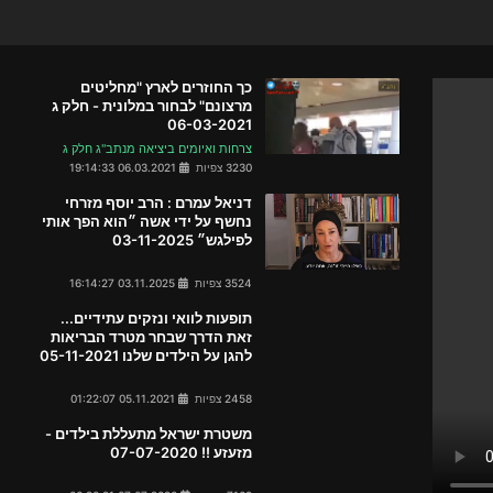
כך החוזרים לארץ "מחליטים
מרצונם" לבחור במלונית - חלק ג
06-03-2021
צרחות ואיומים ביציאה מנתב"ג חלק ג
3230 צפיות
06.03.2021 19:14:33
דניאל עמרם : הרב יוסף מזרחי
נחשף על ידי אשה ״הוא הפך אותי
לפילגש״ 03-11-2025
3524 צפיות
03.11.2025 16:14:27
תופעות לוואי ונזקים עתידיים...
זאת הדרך שבחר מטרד הבריאות
להגן על הילדים שלנו 05-11-2021
2458 צפיות
05.11.2021 01:22:07
משטרת ישראל מתעללת בילדים -
מזעזע !! 07-07-2020