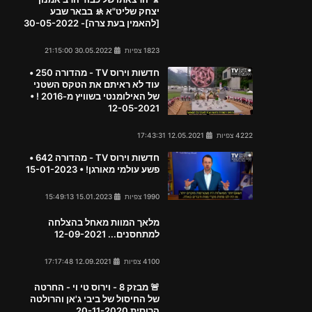
יצחק שליט"א 🚸 בבאר שבע
[להאמין בעת צרה]- 30-05-2022
1823 צפיות
30.05.2022 21:15:00
חדשות וירוס TV - מהדורה 250 •
עוד לא ראיתם את הטקס השטני
של האילומנטי בשוויץ מ-2016 ! •
12-05-2021
4222 צפיות
12.05.2021 17:43:31
חדשות וירוס TV - מהדורה 642 •
פשע עולמי מאורגן! • 15-01-2023
1990 צפיות
15.01.2023 15:49:13
מלאך המוות מאחל בהצלחה
למתחסנים... 12-09-2021
4100 צפיות
12.09.2021 17:17:48
🚨 מבזק 8 - וירוס טי וי - החרטה
של החיסול של ביבי ג'אן והרולטה
הרוסית 20-11-2020