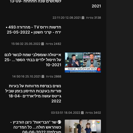
לשלושים שנה חחחחח 13-09-
2021
3138 צפיות
12.09.2021 22:11:20
חדשות וירוס TV - מהדורה 493 •
ירח - קרני השטן • 25-05-2022
2482 צפיות
25.05.2022 15:56:32
אייטולה שומפלבי שמח לבשר לכם
על חיסול ילדים בבתי הספר... 25-
10-2021
2868 צפיות
25.10.2021 14:50:16
נשים בצרפת מדווחות על בעיות
פוריות בעקבות החיסון בזמן שביל
גייטס עושה מיליארדים 18-04-
2022
3402 צפיות
18.04.2022 03:53:51
🔞 שר "הבריאות" ניצן הורביץ -
כשהראש חולה... כל המדינה
סובלת!!! 06-06-2022