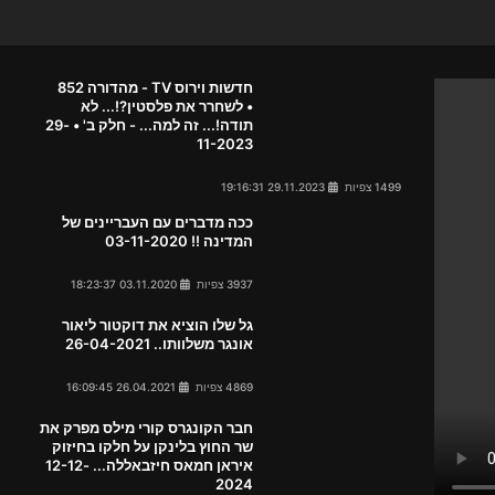
חדשות וירוס TV - מהדורה 852
• לשחרר את פלסטין?!... לא
תודה!... זה למה... - חלק ב' • 29-
11-2023
1499 צפיות
29.11.2023 19:16:31
ככה מדברים עם העבריינים של
המדינה !! 03-11-2020
3937 צפיות
03.11.2020 18:23:37
גל שלו הוציא את דוקטור ליאור
אונגר משלוותו.. 26-04-2021
4869 צפיות
26.04.2021 16:09:45
חבר הקונגרס קורי מילס מפרק את
שר החוץ בלינקן על חלקו בחיזוק
איראן חמאס חיזבאללה... 12-12-
2024