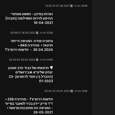
3208 צפיות
07.06.2021 13:25:10
נערות בסיכון - הפשע מאחורי
החיסון לוירוס הפפילומה [חובה!]
16-04-2021
5330 צפיות
16.04.2021 03:06:21
גרמניה מודה: המגיפה הייתה
חרטא! • מהדורה 949 •
30.04.2024 - חדשות וירוס TV
1465 צפיות
30.04.2024 20:43:53
🎥 הרצאתו של כבוד הרב אמנון
יצחק שליט"א 🚸בירושלים
[ההבדל בין חסד לרחמים] 23-
01-2023
1536 צפיות
23.01.2023 20:44:15
חדשות וירוס TV - מהדורה 258 •
ד"ר מייק יידון בכיר לשעבר בפייזר
- המגיפה הזו מתוכננת מראש! •
26-05-2021