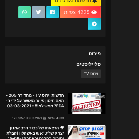
הרשמה לעדכונים
4225 צפיות
פירוט
פלייליסטים
וירוס TV
חדשות וירוס TV - מהדורה 205 •
האם חיסון פייזר מאושר על ידי ה-
FDA? ממש לא!!! • 03-03-2021
4533 צפיות
03.03.2021 17:09:57
🎥 הרצאתו של כבוד הרב אמנון
יצחק שליט"א 🚸באשקלון [קבלת
יסורים בהבנה ובאהבה] 15-09-